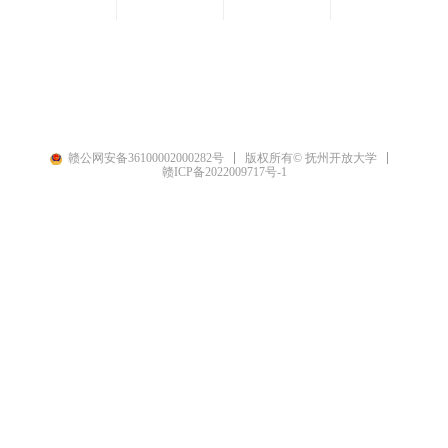
国家开放大学
江西开放大学
学分银行
问题反映平台
赣公网安备36100002000282号
版权所有© 抚州开放大学
赣ICP备2022009717号-1